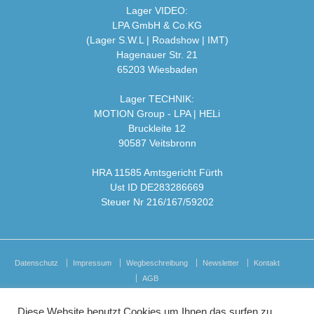
Lager VIDEO:
LPA GmbH & Co.KG
(Lager S.W.L | Roadshow | IMT)
Hagenauer Str. 21
65203 Wiesbaden
Lager TECHNIK:
MOTION Group - LPA | HELi
Bruckleite 12
90587 Veitsbronn
HRA 11585 Amtsgericht Fürth
Ust ID DE283286669
Steuer Nr 216/167/59202
Datenschutz
Impressum
Wegbeschreibung
Newsletter
Kontakt
AGB
Diese Website benutzt Cookies um Ihnen das surfen zu