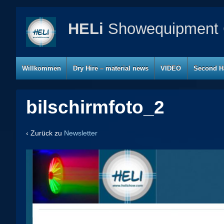
HELi
Showequipment 
Willkommen
Dry Hire – material news
VIDEO
Second H
bilschirmfoto_2
‹ Zurück zu
Newsletter