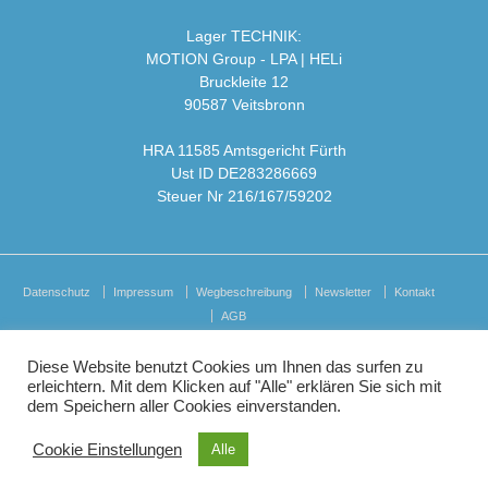
Lager TECHNIK:
MOTION Group - LPA | HELi
Bruckleite 12
90587 Veitsbronn
HRA 11585 Amtsgericht Fürth
Ust ID DE283286669
Steuer Nr 216/167/59202
Datenschutz
Impressum
Wegbeschreibung
Newsletter
Kontakt
AGB
Diese Website benutzt Cookies um Ihnen das surfen zu
erleichtern. Mit dem Klicken auf "Alle" erklären Sie sich mit
dem Speichern aller Cookies einverstanden.
© 2026
HELi Showequipment GmbH i.L.
↑
Cookie Einstellungen
Alle
Oliver Ihlow Mediendesign