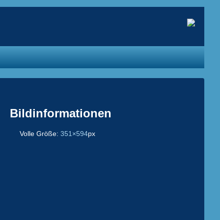
Bildinformationen
Volle Größe:
351×594
px