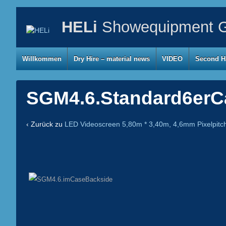
HELi
Showequipment G
Willkommen
Dry Hire – material news
VIDEO
Second H
SGM4.6.Standard6erC
‹ Zurück zu
LED Videoscreen 5,80m * 3,40m, 4,6mm Pixelpit