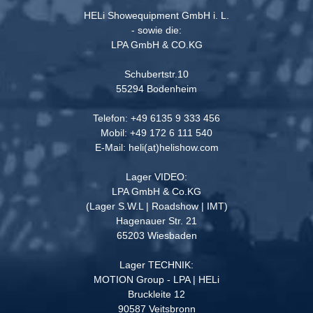
HELi Showequipment GmbH i. L.
- sowie die:
LPA GmbH & CO.KG
Schubertstr.10
55294 Bodenheim
Telefon: +49 6135 9 333 456
Mobil: +49 172 6 111 540
E-Mail: heli(at)helishow.com
Lager VIDEO:
LPA GmbH & Co.KG
(Lager S.W.L | Roadshow | IMT)
Hagenauer Str. 21
65203 Wiesbaden
Lager TECHNIK:
MOTION Group - LPA | HELi
Bruckleite 12
90587 Veitsbronn