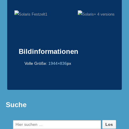
Bildinformationen
Volle Größe:
1944×836
px
Suche
Suche
nach: