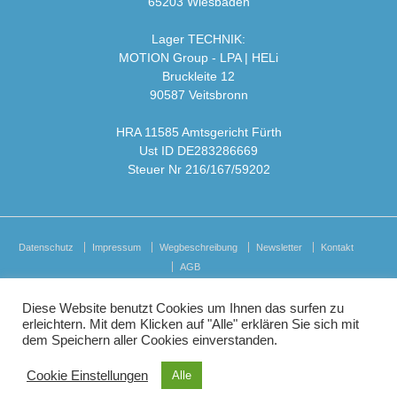
65203 Wiesbaden
Lager TECHNIK:
MOTION Group - LPA | HELi
Bruckleite 12
90587 Veitsbronn
HRA 11585 Amtsgericht Fürth
Ust ID DE283286669
Steuer Nr 216/167/59202
Datenschutz
Impressum
Wegbeschreibung
Newsletter
Kontakt
AGB
Diese Website benutzt Cookies um Ihnen das surfen zu
erleichtern. Mit dem Klicken auf "Alle" erklären Sie sich mit
dem Speichern aller Cookies einverstanden.
© 2026
HELi Showequipment GmbH i.L.
↑
Cookie Einstellungen
Alle