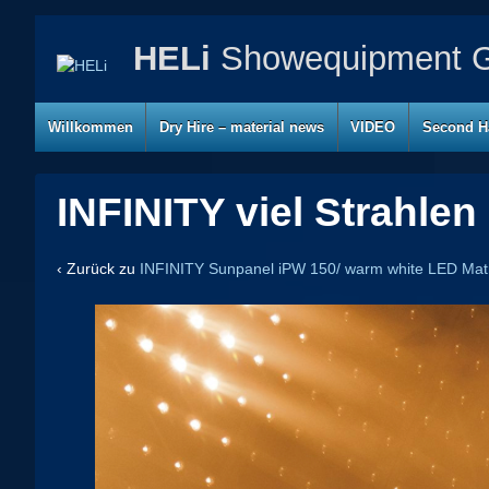
HELi
Showequipment G
Willkommen
Dry Hire – material news
VIDEO
Second H
INFINITY viel Strahlen
‹ Zurück zu
INFINITY Sunpanel iPW 150/ warm white LED Matr