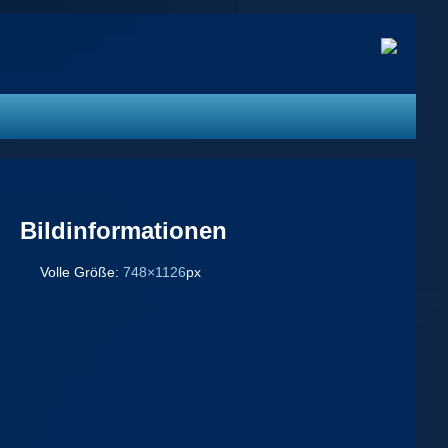
Bildinformationen
Volle Größe:
748×1126
px