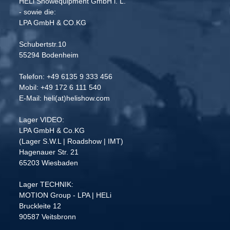
HELi Showequipment GmbH i. L.
- sowie die:
LPA GmbH & CO.KG
Schubertstr.10
55294 Bodenheim
Telefon: +49 6135 9 333 456
Mobil: +49 172 6 111 540
E-Mail: heli(at)helishow.com
Lager VIDEO:
LPA GmbH & Co.KG
(Lager S.W.L | Roadshow | IMT)
Hagenauer Str. 21
65203 Wiesbaden
Lager TECHNIK:
MOTION Group - LPA | HELi
Bruckleite 12
90587 Veitsbronn