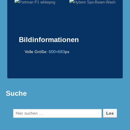
Bildinformationen
Volle Größe:
600×683
px
Suche
Suche
nach: