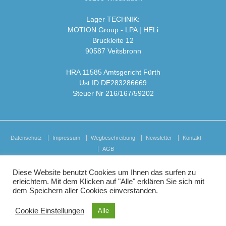
Lager TECHNIK:
MOTION Group - LPA | HELi
Bruckleite 12
90587 Veitsbronn
HRA 11585 Amtsgericht Fürth
Ust ID DE283286669
Steuer Nr 216/167/59202
Datenschutz
Impressum
Wegbeschreibung
Newsletter
Kontakt
AGB
Diese Website benutzt Cookies um Ihnen das surfen zu
erleichtern. Mit dem Klicken auf "Alle" erklären Sie sich mit
dem Speichern aller Cookies einverstanden.
© 2026
HELi Showequipment GmbH i.L.
↑
Cookie Einstellungen
Alle
Oliver Ihlow Mediendesign