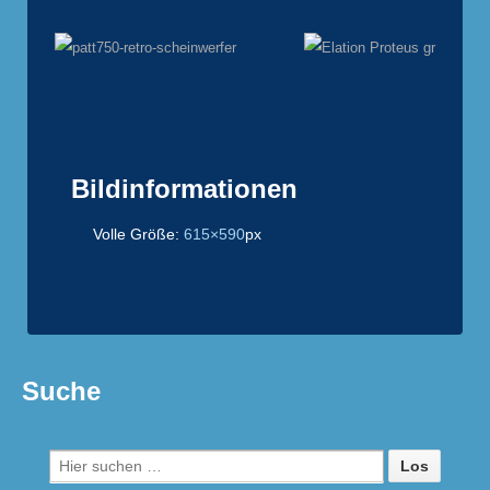
Bildinformationen
Volle Größe:
615×590
px
Suche
Suche
nach: