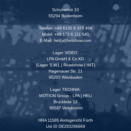
Schubertstr.10
55294 Bodenheim
Telefon: +49 6135 9 333 456
Mobil: +49 172 6 111 540
E-Mail: heli(at)helishow.com
Lager VIDEO:
LPA GmbH & Co.KG
(Lager S.W.L | Roadshow | IMT)
Hagenauer Str. 21
65203 Wiesbaden
Lager TECHNIK:
MOTION Group - LPA | HELi
Bruckleite 12
90587 Veitsbronn
HRA 11585 Amtsgericht Fürth
Ust ID DE283286669